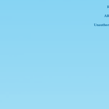
R
AR
Unauthori